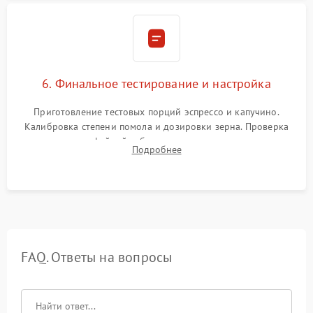
6. Финальное тестирование и настройка
Приготовление тестовых порций эспрессо и капучино.
Калибровка степени помола и дозировки зерна. Проверка
плотности кофейной таблетки, температуры напитка и
Подробнее
качества молочной пены. Контроль отсутствия посторонних
шумов и протечек.
FAQ. Ответы на вопросы