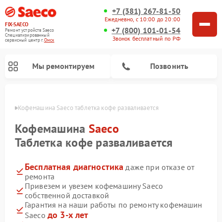
+7 (381) 267-81-50
Ежедневно, с 10:00 до 20:00
FIX-SAECO
+7 (800) 101-01-54
Ремонт устройств Saeco
Специализированный
Звонок бесплатный по РФ
cервисный центр г.
Омск
Мы ремонтируем
Позвонить
Омске
Кофемашина Saeco таблетка кофе разваливается
Кофемашина
Saeco
Таблетка кофе разваливается
Бесплатная диагностика
даже при отказе от
ремонта
Привезем и увезем кофемашину Saeco
собственной доставкой
Гарантия на наши работы по ремонту кофемашин
до 3-х лет
Saeco