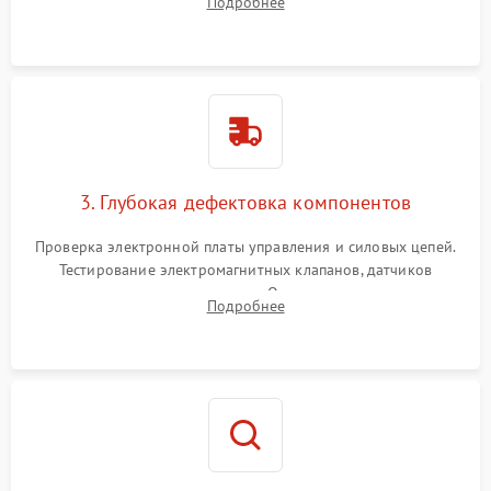
Подробнее
Промывка дренажных каналов и фильтров с использованием
специализированной химии.
3. Глубокая дефектовка компонентов
Проверка электронной платы управления и силовых цепей.
Тестирование электромагнитных клапанов, датчиков
температуры и расходомера. Оценка степени износа
Подробнее
жерновов кофемолки, уплотнительных колец гидросистемы
и шестерней редуктора.