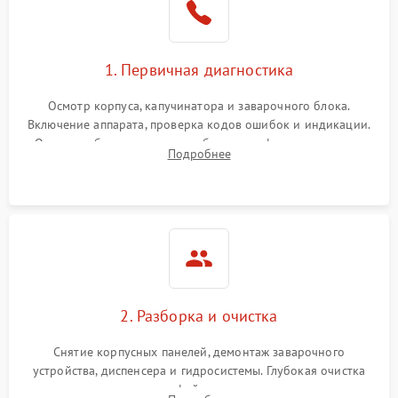
1. Первичная диагностика
Осмотр корпуса, капучинатора и заварочного блока.
Включение аппарата, проверка кодов ошибок и индикации.
Оценка работы помпы, термоблока и кофемолки на слух.
Подробнее
Измерение температуры и давления воды для выявления
локализации поломки.
2. Разборка и очистка
Снятие корпусных панелей, демонтаж заварочного
устройства, диспенсера и гидросистемы. Глубокая очистка
внутренних узлов от кофейных масел, жмыха и накипи.