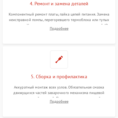
4. Ремонт и замена деталей
Компонентный ремонт платы, пайка цепей питания. Замена
неисправной помпы, перегоревшего термоблока или тупых
жерновов. Установка новых силиконовых уплотнителей (O-
Подробнее
ring) и тефлоновых трубок для надежного устранения
протечек.
5. Сборка и профилактика
Аккуратный монтаж всех узлов. Обязательная смазка
движущихся частей заварочного механизма пищевой
силиконовой смазкой. Проведение программной
Подробнее
декальцинации и очистки системы от кофейных масел.
Надежная фиксация всех соединений.