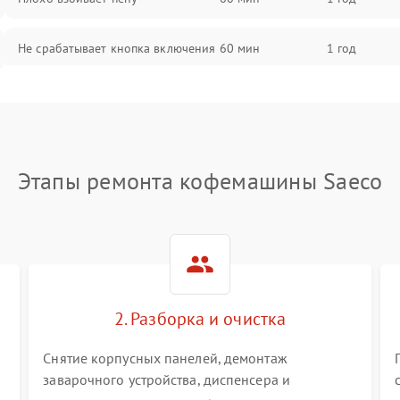
Не срабатывает кнопка включения
60 мин
1 год
Запах гари при работе
60 мин
1 год
Постоянные сбои в работе
60 мин
1 год
Этапы ремонта кофемашины Saeco
2. Разборка и очистка
Снятие корпусных панелей, демонтаж
заварочного устройства, диспенсера и