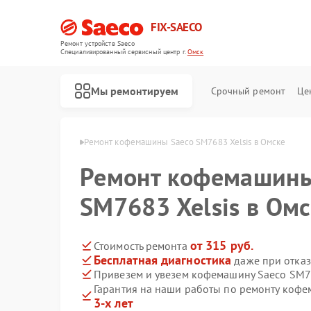
FIX-SAECO
Ремонт устройств Saeco
Специализированный cервисный центр г.
Омск
Мы ремонтируем
Срочный ремонт
Це
ашин Saeco в Омске
Ремонт кофемашины Saeco SM7683 Xelsis в Омске
Ремонт кофемашины
SM7683 Xelsis в Ом
от 315 руб.
Стоимость ремонта
Бесплатная диагностика
даже при отказ
Привезем и увезем кофемашину Saeco SM76
Гарантия на наши работы по ремонту кофе
3-х лет