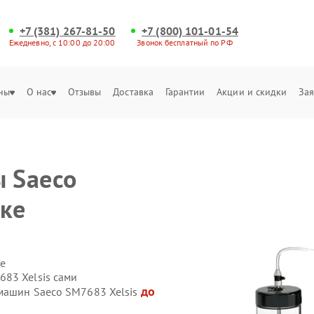
+7 (381) 267-81-50
+7 (800) 101-01-54
Ежедневно, с 10:00 до 20:00
Звонок бесплатный по РФ
ны
О нас
Отзывы
Доставка
Гарантии
Акции и скидки
Зая
 Saeco
ске
е
83 Xelsis сами
до
машин Saeco SM7683 Xelsis