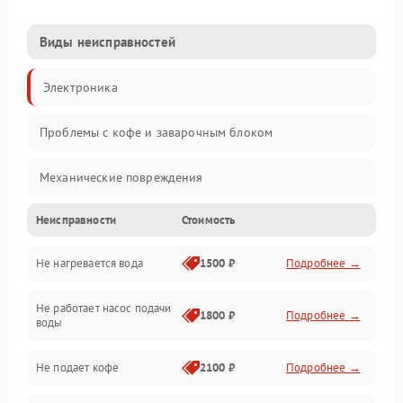
Виды неисправностей
Электроника
Проблемы с кофе и заварочным блоком
Механические повреждения
Неисправности
Стоимость
Прочие неисправности
Не нагревается вода
1500 ₽
Подробнее →
Включение и работа
Не работает насос подачи
Проблемы с водой
1800 ₽
Подробнее →
воды
Проблемы с капучинатором и паром
Не подает кофе
2100 ₽
Подробнее →
Управление и электроника