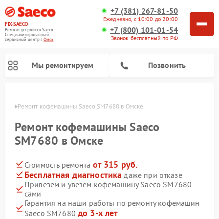
+7 (381) 267-81-50
Ежедневно, с 10:00 до 20:00
FIX-SAECO
+7 (800) 101-01-54
Ремонт устройств Saeco
Специализированный
Звонок бесплатный по РФ
cервисный центр г.
Омск
Мы ремонтируем
Позвонить
Омске
Ремонт кофемашины Saeco SM7680 в Омске
Ремонт кофемашины Saeco
SM7680 в Омске
от 315 руб.
Стоимость ремонта
Бесплатная диагностика
даже при отказе
Привезем и увезем кофемашину Saeco SM7680
сами
Гарантия на наши работы по ремонту кофемашин
до 3-х лет
Saeco SM7680