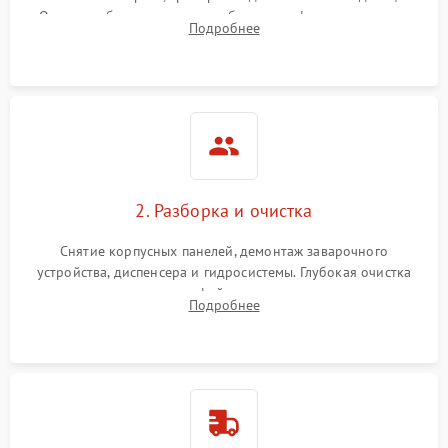
Оценка работы помпы, термоблока и кофемолки на слух.
Подробнее
Измерение температуры и давления воды для выявления
локализации поломки.
2. Разборка и очистка
Снятие корпусных панелей, демонтаж заварочного
устройства, диспенсера и гидросистемы. Глубокая очистка
внутренних узлов от кофейных масел, жмыха и накипи.
Подробнее
Промывка дренажных каналов и фильтров с использованием
специализированной химии.