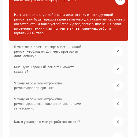
На этапе приема устройства на диагностику и последующий
ремонт вам будет предоставлен заказ-наряд с указанием страховых
обязательств на ваше устройство. Далее, после выполнения работ
по ремонту техники, вы получите акт выполненных работ и
гарантийный талон.
Я уже знаю в чем неисправность и какой
ремонт необходим. Для чего проводить
диагностику?
Мне нужен срочный ремонт. Сможете
сделать?
Я хочу, чтобы мое устройство
ремонтировали при мне.
Я хочу, чтобы мое устройство
ремонтировалось только оригинальными
запчастями.
Как я узнаю, что мое устройство готово?