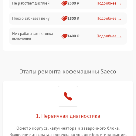
Не работает дисплей
2500 ₽
Подробнее →
Программное обеспечение
Плохо взбивает пену
1800 ₽
Подробнее →
Не срабатывает кнопка
1400 ₽
Подробнее →
включения
Запах гари при работе
1800 ₽
Подробнее →
Постоянные сбои в работе
1500 ₽
Подробнее →
Этапы ремонта кофемашины Saeco
1. Первичная диагностика
Осмотр корпуса, капучинатора и заварочного блока.
Включение аппарата, проверка кодов ошибок и индикации.