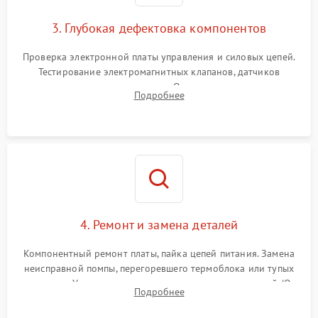
3. Глубокая дефектовка компонентов
Проверка электронной платы управления и силовых цепей.
Тестирование электромагнитных клапанов, датчиков
температуры и расходомера. Оценка степени износа
Подробнее
жерновов кофемолки, уплотнительных колец гидросистемы
и шестерней редуктора.
4. Ремонт и замена деталей
Компонентный ремонт платы, пайка цепей питания. Замена
неисправной помпы, перегоревшего термоблока или тупых
жерновов. Установка новых силиконовых уплотнителей (O-
Подробнее
ring) и тефлоновых трубок для надежного устранения
протечек.