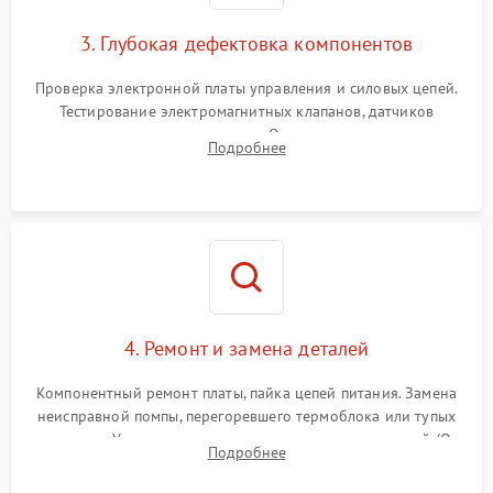
3. Глубокая дефектовка компонентов
Проверка электронной платы управления и силовых цепей.
Тестирование электромагнитных клапанов, датчиков
температуры и расходомера. Оценка степени износа
Подробнее
жерновов кофемолки, уплотнительных колец гидросистемы
и шестерней редуктора.
4. Ремонт и замена деталей
Компонентный ремонт платы, пайка цепей питания. Замена
неисправной помпы, перегоревшего термоблока или тупых
жерновов. Установка новых силиконовых уплотнителей (O-
Подробнее
ring) и тефлоновых трубок для надежного устранения
протечек.