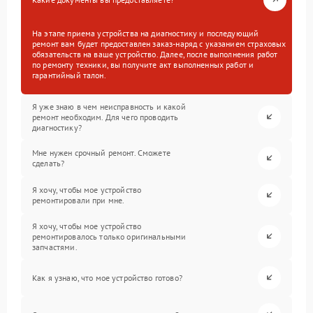
На этапе приема устройства на диагностику и последующий
ремонт вам будет предоставлен заказ-наряд с указанием страховых
обязательств на ваше устройство. Далее, после выполнения работ
по ремонту техники, вы получите акт выполненных работ и
гарантийный талон.
Я уже знаю в чем неисправность и какой
ремонт необходим. Для чего проводить
диагностику?
Мне нужен срочный ремонт. Сможете
сделать?
Я хочу, чтобы мое устройство
ремонтировали при мне.
Я хочу, чтобы мое устройство
ремонтировалось только оригинальными
запчастями.
Как я узнаю, что мое устройство готово?