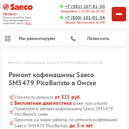
+7 (381) 267-81-50
Ежедневно, с 10:00 до 20:00
FIX-SAECO
+7 (800) 101-01-54
Ремонт устройств Saeco
Специализированный
Звонок бесплатный по РФ
cервисный центр г.
Омск
Мы ремонтируем
Позвонить
Омске
Ремонт кофемашины Saeco SM5479 PicoBaristo в Омске
Ремонт кофемашины Saeco
SM5479 PicoBaristo в Омске
от 315 руб.
Стоимость ремонта
Бесплатная диагностика
даже при отказе
Привезем и увезем кофемашину Saeco SM5479
PicoBaristo сами
Гарантия на наши работы по ремонту кофемашин
до 3-х лет
Saeco SM5479 PicoBaristo