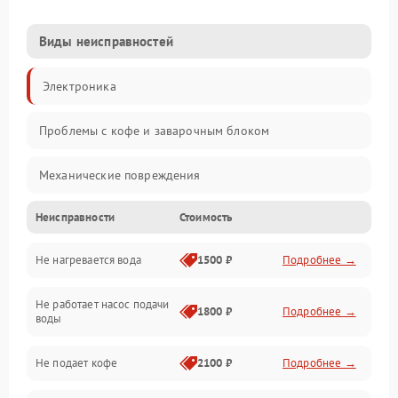
Виды неисправностей
Электроника
Проблемы с кофе и заварочным блоком
Механические повреждения
Неисправности
Стоимость
Прочие неисправности
Не нагревается вода
1500 ₽
Подробнее →
Включение и работа
Не работает насос подачи
Проблемы с водой
1800 ₽
Подробнее →
воды
Проблемы с капучинатором и паром
Не подает кофе
2100 ₽
Подробнее →
Управление и электроника