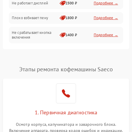
Не работает дисплей
2500 ₽
Подробнее →
Программное обеспечение
Плохо взбивает пену
1800 ₽
Подробнее →
Не срабатывает кнопка
1400 ₽
Подробнее →
включения
Запах гари при работе
1800 ₽
Подробнее →
Постоянные сбои в работе
1500 ₽
Подробнее →
Этапы ремонта кофемашины Saeco
1. Первичная диагностика
Осмотр корпуса, капучинатора и заварочного блока.
Включение аппарата, проверка кодов ошибок и индикации.