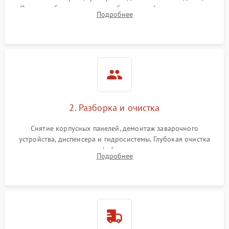
Оценка работы помпы, термоблока и кофемолки на слух.
Подробнее
Измерение температуры и давления воды для выявления
локализации поломки.
2. Разборка и очистка
Снятие корпусных панелей, демонтаж заварочного
устройства, диспенсера и гидросистемы. Глубокая очистка
внутренних узлов от кофейных масел, жмыха и накипи.
Подробнее
Промывка дренажных каналов и фильтров с использованием
специализированной химии.