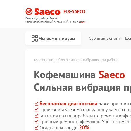
FIX-SAECO
Ремонт устройств Saeco
Специализированный cервисный центр г.
Омск
Мы ремонтируем
Срочный ремонт
Це
ашин Saeco в Омске
Кофемашина Saeco сильная вибрация при работе
Кофемашина
Saeco
Сильная вибрация п
Бесплатная диагностика
даже при отказ
Привезем и увезем кофемашину Saeco соб
Гарантия на наши работы по ремонту коф
Срочный ремонт кофемашин Saeco в течен
20%
Скидка для вас до