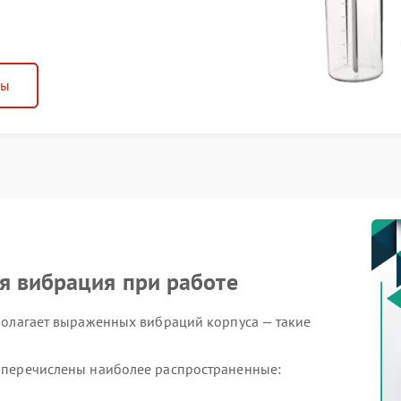
ны
я вибрация при работе
полагает выраженных вибраций корпуса — такие
 перечислены наиболее распространенные:
еровной поверхности;