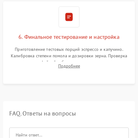
6. Финальное тестирование и настройка
Приготовление тестовых порций эспрессо и капучино.
Калибровка степени помола и дозировки зерна. Проверка
плотности кофейной таблетки, температуры напитка и
Подробнее
качества молочной пены. Контроль отсутствия посторонних
шумов и протечек.
FAQ. Ответы на вопросы