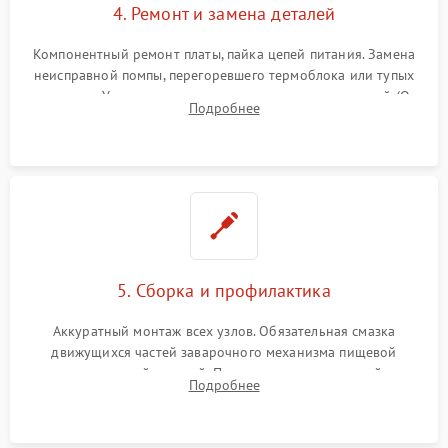
4. Ремонт и замена деталей
Компонентный ремонт платы, пайка цепей питания. Замена
неисправной помпы, перегоревшего термоблока или тупых
жерновов. Установка новых силиконовых уплотнителей (O-
Подробнее
ring) и тефлоновых трубок для надежного устранения
протечек.
5. Сборка и профилактика
Аккуратный монтаж всех узлов. Обязательная смазка
движущихся частей заварочного механизма пищевой
силиконовой смазкой. Проведение программной
Подробнее
декальцинации и очистки системы от кофейных масел.
Надежная фиксация всех соединений.