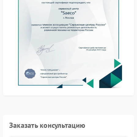
причину и предотвратить дальнейшие сбои в работе
устройства.
Что можно сделать до ремонта
Иногда проблему удается выявить на начальном
этапе. Рекомендуется обратить внимание на
следующие моменты:
подключение к электросети и состояние кабеля;
наличие перегрева корпуса;
состояние кнопки включения;
работу после полного отключения от сети на
несколько минут.
Если отключение продолжается, необходима
диагностика. В сервисный центр Saeco обращаются
для точного определения неисправности и
последующего ремонта.
Где выполняется ремонт
Заказать консультацию
При повторяющихся отключениях требуется
профессиональное обслуживание. В сервис FIX-