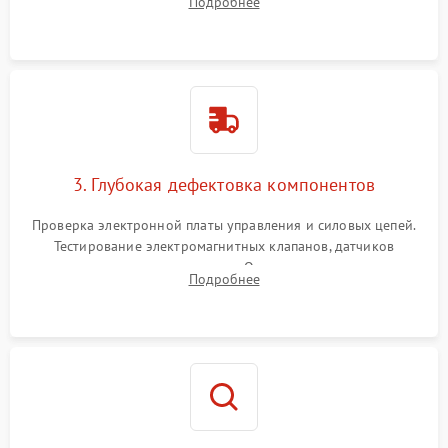
Подробнее
Промывка дренажных каналов и фильтров с использованием
специализированной химии.
3. Глубокая дефектовка компонентов
Проверка электронной платы управления и силовых цепей.
Тестирование электромагнитных клапанов, датчиков
температуры и расходомера. Оценка степени износа
Подробнее
жерновов кофемолки, уплотнительных колец гидросистемы
и шестерней редуктора.