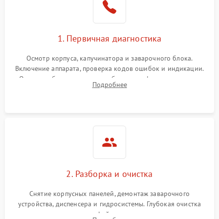
1. Первичная диагностика
Осмотр корпуса, капучинатора и заварочного блока.
Включение аппарата, проверка кодов ошибок и индикации.
Оценка работы помпы, термоблока и кофемолки на слух.
Подробнее
Измерение температуры и давления воды для выявления
локализации поломки.
2. Разборка и очистка
Снятие корпусных панелей, демонтаж заварочного
устройства, диспенсера и гидросистемы. Глубокая очистка
внутренних узлов от кофейных масел, жмыха и накипи.