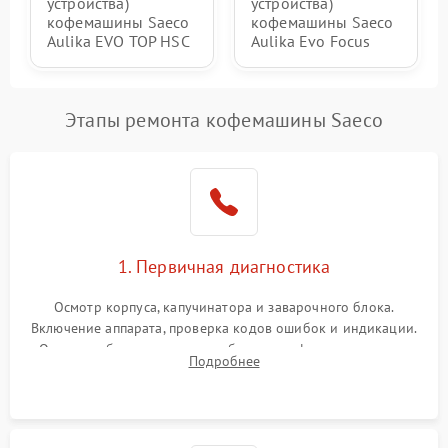
устройства)
устройства)
кофемашины Saeco
кофемашины Saeco
Aulika EVO TOP HSC
Aulika Evo Focus
Этапы ремонта кофемашины Saeco
1. Первичная диагностика
Осмотр корпуса, капучинатора и заварочного блока.
Включение аппарата, проверка кодов ошибок и индикации.
Оценка работы помпы, термоблока и кофемолки на слух.
Подробнее
Измерение температуры и давления воды для выявления
локализации поломки.