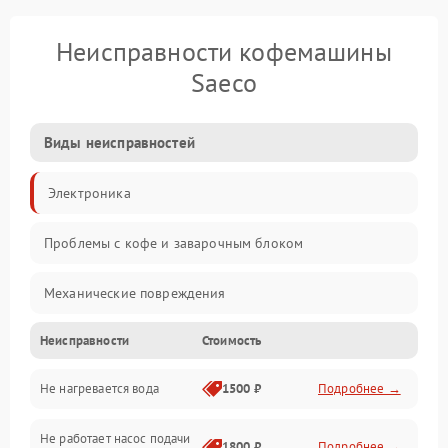
Неисправности кофемашины
Saeco
Виды неисправностей
Электроника
Проблемы с кофе и заварочным блоком
Механические повреждения
Неисправности
Стоимость
Прочие неисправности
Не нагревается вода
1500 ₽
Подробнее →
Включение и работа
Не работает насос подачи
Проблемы с водой
1800 ₽
Подробнее →