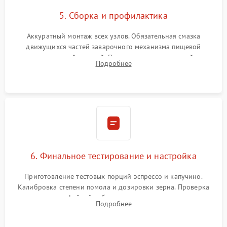
5. Сборка и профилактика
Аккуратный монтаж всех узлов. Обязательная смазка
движущихся частей заварочного механизма пищевой
силиконовой смазкой. Проведение программной
Подробнее
декальцинации и очистки системы от кофейных масел.
Надежная фиксация всех соединений.
6. Финальное тестирование и настройка
Приготовление тестовых порций эспрессо и капучино.
Калибровка степени помола и дозировки зерна. Проверка
плотности кофейной таблетки, температуры напитка и
Подробнее
качества молочной пены. Контроль отсутствия посторонних
шумов и протечек.