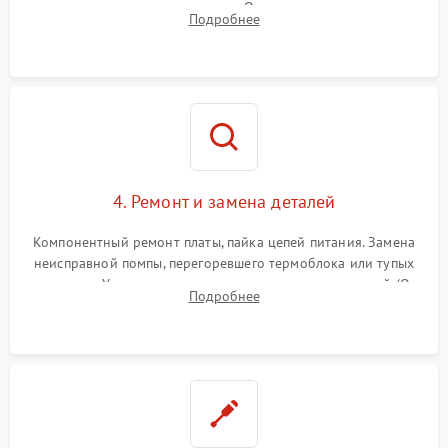
температуры и расходомера. Оценка степени износа
Подробнее
жерновов кофемолки, уплотнительных колец гидросистемы
и шестерней редуктора.
4. Ремонт и замена деталей
Компонентный ремонт платы, пайка цепей питания. Замена
неисправной помпы, перегоревшего термоблока или тупых
жерновов. Установка новых силиконовых уплотнителей (O-
Подробнее
ring) и тефлоновых трубок для надежного устранения
протечек.