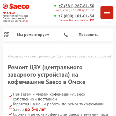
+7 (381) 267-81-50
Ежедневно, с 10:00 до 20:00
FIX-SAECO
+7 (800) 101-01-54
Ремонт устройств Saeco
Специализированный
Звонок бесплатный по РФ
cервисный центр г.
Омск
Мы ремонтируем
Позвонить
Омске
Кофемашина Saeco ремонт цзу (центрального заварного устройства)
Ремонт ЦЗУ (центрального
заварного устройства) на
кофемашине Saeco в Омске
Привезем и увезем кофемашину Saeco
собственной доставкой
Гарантия на наши работы по ремонту кофемашин
до 3-х лет
Saeco
Срочный ремонт кофемашин Saeco в течении часа