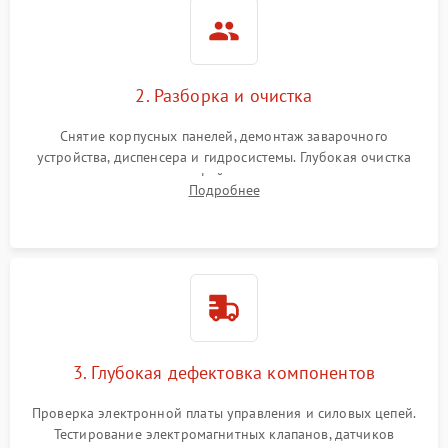
2. Разборка и очистка
Снятие корпусных панелей, демонтаж заварочного
устройства, диспенсера и гидросистемы. Глубокая очистка
внутренних узлов от кофейных масел, жмыха и накипи.
Подробнее
Промывка дренажных каналов и фильтров с использованием
специализированной химии.
3. Глубокая дефектовка компонентов
Проверка электронной платы управления и силовых цепей.
Тестирование электромагнитных клапанов, датчиков