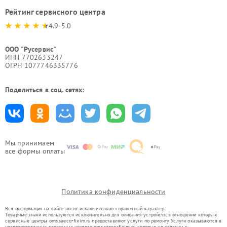
Рейтинг сервисного центра
4.9-5.0
ООО "Русервис"
ИНН 7702633247
ОГРН 1077746335776
Поделиться в соц. сетях:
Мы принимаем
все формы оплаты
Политика конфиденциальности
Вся информация на сайте носит исключительно справочный характер.
Товарные знаки используются исключительно для описания устройств, в отношении которых
сервисные центры oms.saeco-fixim.ru предоставляют услуги по ремонту. Услуги оказываются в
неавторизованных сервисных центрах oms.saeco-fixim.ru, которые не связаны с