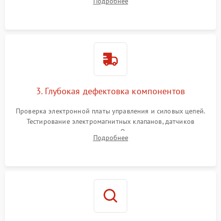
Подробнее
Промывка дренажных каналов и фильтров с использованием
специализированной химии.
3. Глубокая дефектовка компонентов
Проверка электронной платы управления и силовых цепей.
Тестирование электромагнитных клапанов, датчиков
температуры и расходомера. Оценка степени износа
Подробнее
жерновов кофемолки, уплотнительных колец гидросистемы
и шестерней редуктора.