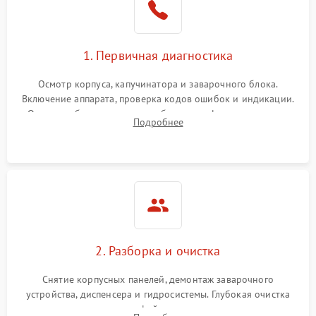
1. Первичная диагностика
Осмотр корпуса, капучинатора и заварочного блока.
Включение аппарата, проверка кодов ошибок и индикации.
Оценка работы помпы, термоблока и кофемолки на слух.
Подробнее
Измерение температуры и давления воды для выявления
локализации поломки.
2. Разборка и очистка
Снятие корпусных панелей, демонтаж заварочного
устройства, диспенсера и гидросистемы. Глубокая очистка
внутренних узлов от кофейных масел, жмыха и накипи.