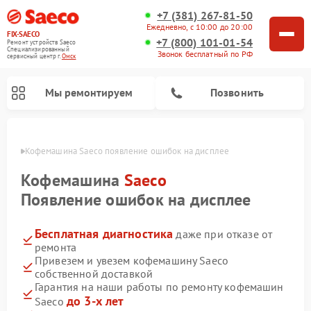
+7 (381) 267-81-50
Ежедневно, с 10:00 до 20:00
FIX-SAECO
+7 (800) 101-01-54
Ремонт устройств Saeco
Специализированный
Звонок бесплатный по РФ
cервисный центр г.
Омск
Мы ремонтируем
Позвонить
Омске
Кофемашина Saeco появление ошибок на дисплее
Кофемашина
Saeco
Появление ошибок на дисплее
Бесплатная диагностика
даже при отказе от
ремонта
Привезем и увезем кофемашину Saeco
собственной доставкой
Гарантия на наши работы по ремонту кофемашин
до 3-х лет
Saeco