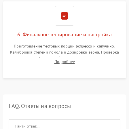
6. Финальное тестирование и настройка
Приготовление тестовых порций эспрессо и капучино.
Калибровка степени помола и дозировки зерна. Проверка
плотности кофейной таблетки, температуры напитка и
Подробнее
качества молочной пены. Контроль отсутствия посторонних
шумов и протечек.
FAQ. Ответы на вопросы