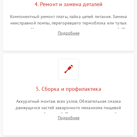
4. Ремонт и замена деталей
Компонентный ремонт платы, пайка цепей питания. Замена
неисправной помпы, перегоревшего термоблока или тупых
жерновов. Установка новых силиконовых уплотнителей (O-
Подробнее
ring) и тефлоновых трубок для надежного устранения
протечек.
5. Сборка и профилактика
Аккуратный монтаж всех узлов. Обязательная смазка
движущихся частей заварочного механизма пищевой
силиконовой смазкой. Проведение программной
Подробнее
декальцинации и очистки системы от кофейных масел.
Надежная фиксация всех соединений.