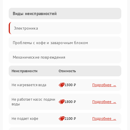
Виды неисправностей
Электроника
Проблемы с кофе и заварочным блоком
Механические повреждения
Неисправности
Стоимость
Прочие неисправности
Не нагревается вода
1500 ₽
Подробнее →
Включение и работа
Не работает насос подачи
Проблемы с водой
1800 ₽
Подробнее →
воды
Проблемы с капучинатором и паром
Не подает кофе
2100 ₽
Подробнее →
Управление и электроника