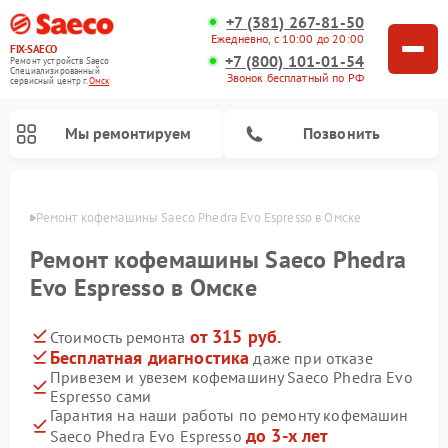
+7 (381) 267-81-50
Ежедневно, с 10:00 до 20:00
FIX-SAECO
+7 (800) 101-01-54
Ремонт устройств Saeco
Специализированный
Звонок бесплатный по РФ
cервисный центр г.
Омск
Мы ремонтируем
Позвонить
Омске
Ремонт кофемашины Saeco Phedra Evo Espresso в Омске
Ремонт кофемашины Saeco Phedra
Evo Espresso в Омске
от 315 руб.
Стоимость ремонта
Бесплатная диагностика
даже при отказе
Привезем и увезем кофемашину Saeco Phedra Evo
Espresso сами
Гарантия на наши работы по ремонту кофемашин
до 3-х лет
Saeco Phedra Evo Espresso