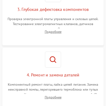
3. Глубокая дефектовка компонентов
Проверка электронной платы управления и силовых цепей.
Тестирование электромагнитных клапанов, датчиков
температуры и расходомера. Оценка степени износа
Подробнее
жерновов кофемолки, уплотнительных колец гидросистемы
и шестерней редуктора.
4. Ремонт и замена деталей
Компонентный ремонт платы, пайка цепей питания. Замена
неисправной помпы, перегоревшего термоблока или тупых
жерновов. Установка новых силиконовых уплотнителей (O-
Подробнее
ring) и тефлоновых трубок для надежного устранения
протечек.