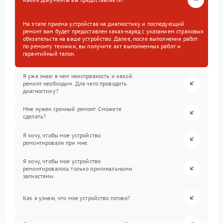
На этапе приема устройства на диагностику и последующий
ремонт вам будет предоставлен заказ-наряд с указанием страховых
обязательств на ваше устройство. Далее, после выполнения работ
по ремонту техники, вы получите акт выполненных работ и
гарантийный талон.
Я уже знаю в чем неисправность и какой
ремонт необходим. Для чего проводить
диагностику?
Мне нужен срочный ремонт. Сможете
сделать?
Я хочу, чтобы мое устройство
ремонтировали при мне.
Я хочу, чтобы мое устройство
ремонтировалось только оригинальными
запчастями.
Как я узнаю, что мое устройство готово?