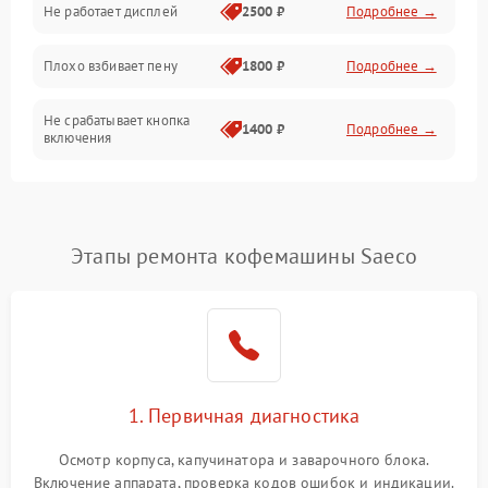
Не работает дисплей
2500 ₽
Подробнее →
Программное обеспечение
Плохо взбивает пену
1800 ₽
Подробнее →
Не срабатывает кнопка
1400 ₽
Подробнее →
включения
Запах гари при работе
1800 ₽
Подробнее →
Постоянные сбои в работе
1500 ₽
Подробнее →
Этапы ремонта кофемашины Saeco
1. Первичная диагностика
Осмотр корпуса, капучинатора и заварочного блока.
Включение аппарата, проверка кодов ошибок и индикации.