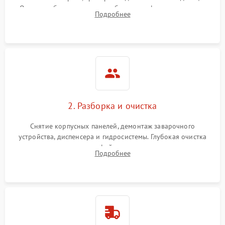
Оценка работы помпы, термоблока и кофемолки на слух.
Подробнее
Измерение температуры и давления воды для выявления
локализации поломки.
2. Разборка и очистка
Снятие корпусных панелей, демонтаж заварочного
устройства, диспенсера и гидросистемы. Глубокая очистка
внутренних узлов от кофейных масел, жмыха и накипи.
Подробнее
Промывка дренажных каналов и фильтров с использованием
специализированной химии.