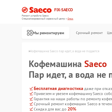
FIX-SAECO
Ремонт устройств Saeco
Специализированный cервисный центр г.
Омск
Мы ремонтируем
Срочный ремонт
Це
ашин Saeco в Омске
Кофемашина Saeco пар идет, а вода не подается
Кофемашина
Saeco
Пар идет, а вода не 
Бесплатная диагностика
даже при отказ
Привезем и увезем кофемашину Saeco соб
Гарантия на наши работы по ремонту коф
Срочный ремонт кофемашин Saeco в течен
20%
Скидка для вас до