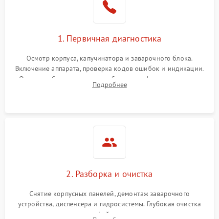
1. Первичная диагностика
Осмотр корпуса, капучинатора и заварочного блока.
Включение аппарата, проверка кодов ошибок и индикации.
Оценка работы помпы, термоблока и кофемолки на слух.
Подробнее
Измерение температуры и давления воды для выявления
локализации поломки.
2. Разборка и очистка
Снятие корпусных панелей, демонтаж заварочного
устройства, диспенсера и гидросистемы. Глубокая очистка
внутренних узлов от кофейных масел, жмыха и накипи.