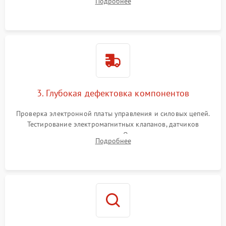
Подробнее
Промывка дренажных каналов и фильтров с использованием
специализированной химии.
3. Глубокая дефектовка компонентов
Проверка электронной платы управления и силовых цепей.
Тестирование электромагнитных клапанов, датчиков
температуры и расходомера. Оценка степени износа
Подробнее
жерновов кофемолки, уплотнительных колец гидросистемы
и шестерней редуктора.