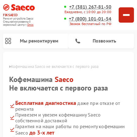
+7 (381) 267-81-50
Ежедневно, с 10:00 до 20:00
FIX-SAECO
+7 (800) 101-01-54
Ремонт устройств Saeco
Специализированный
Звонок бесплатный по РФ
cервисный центр г.
Омск
Мы ремонтируем
Позвонить
Омске
Кофемашина Saeco не включается с первого раза
Кофемашина
Saeco
Не включается с первого раза
Бесплатная диагностика
даже при отказе от
ремонта
Привезем и увезем кофемашину Saeco
собственной доставкой
Гарантия на наши работы по ремонту кофемашин
до 3-х лет
Saeco