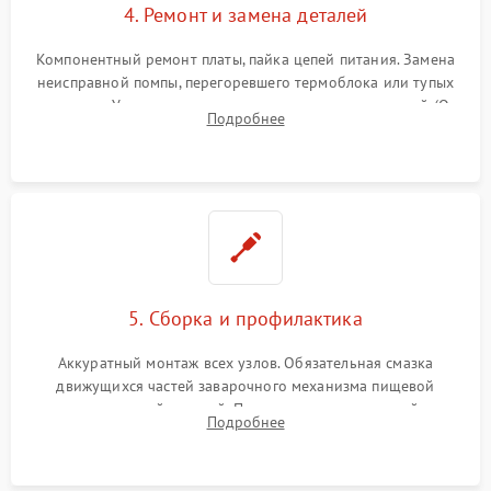
4. Ремонт и замена деталей
Компонентный ремонт платы, пайка цепей питания. Замена
неисправной помпы, перегоревшего термоблока или тупых
жерновов. Установка новых силиконовых уплотнителей (O-
Подробнее
ring) и тефлоновых трубок для надежного устранения
протечек.
5. Сборка и профилактика
Аккуратный монтаж всех узлов. Обязательная смазка
движущихся частей заварочного механизма пищевой
силиконовой смазкой. Проведение программной
Подробнее
декальцинации и очистки системы от кофейных масел.
Надежная фиксация всех соединений.