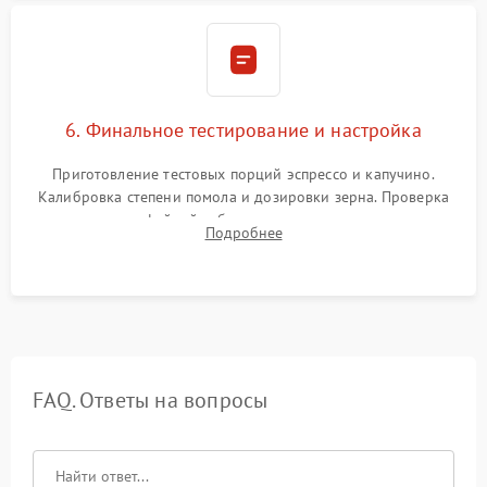
6. Финальное тестирование и настройка
Приготовление тестовых порций эспрессо и капучино.
Калибровка степени помола и дозировки зерна. Проверка
плотности кофейной таблетки, температуры напитка и
Подробнее
качества молочной пены. Контроль отсутствия посторонних
шумов и протечек.
FAQ. Ответы на вопросы