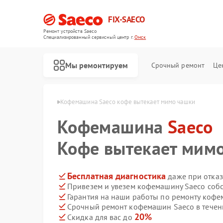
FIX-SAECO
Ремонт устройств Saeco
Специализированный cервисный центр г.
Омск
Мы ремонтируем
Срочный ремонт
Це
ашин Saeco в Омске
Кофемашина Saeco кофе вытекает мимо чашки
Кофемашина
Saeco
Кофе вытекает мим
Бесплатная диагностика
даже при отказ
Привезем и увезем кофемашину Saeco соб
Гарантия на наши работы по ремонту коф
Срочный ремонт кофемашин Saeco в течен
20%
Скидка для вас до