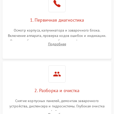
1. Первичная диагностика
Осмотр корпуса, капучинатора и заварочного блока.
Включение аппарата, проверка кодов ошибок и индикации.
Оценка работы помпы, термоблока и кофемолки на слух.
Подробнее
Измерение температуры и давления воды для выявления
локализации поломки.
2. Разборка и очистка
Снятие корпусных панелей, демонтаж заварочного
устройства, диспенсера и гидросистемы. Глубокая очистка
внутренних узлов от кофейных масел, жмыха и накипи.