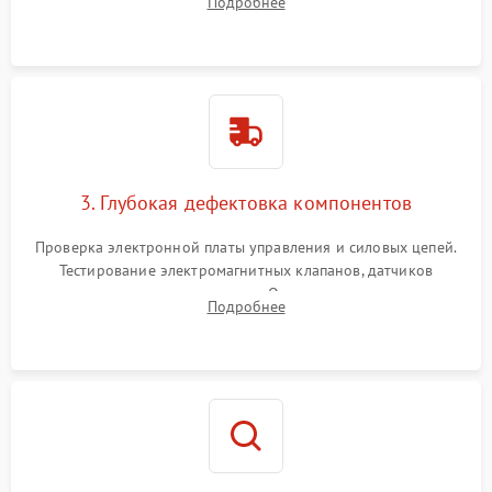
Подробнее
Промывка дренажных каналов и фильтров с использованием
специализированной химии.
3. Глубокая дефектовка компонентов
Проверка электронной платы управления и силовых цепей.
Тестирование электромагнитных клапанов, датчиков
температуры и расходомера. Оценка степени износа
Подробнее
жерновов кофемолки, уплотнительных колец гидросистемы
и шестерней редуктора.