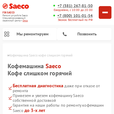
+7 (381) 267-81-50
Ежедневно, с 10:00 до 20:00
FIX-SAECO
+7 (800) 101-01-54
Ремонт устройств Saeco
Специализированный
Звонок бесплатный по РФ
cервисный центр г.
Омск
Мы ремонтируем
Позвонить
Омске
Кофемашина Saeco кофе слишком горячий
Кофемашина
Saeco
Кофе слишком горячий
Бесплатная диагностика
даже при отказе от
ремонта
Привезем и увезем кофемашину Saeco
собственной доставкой
Гарантия на наши работы по ремонту кофемашин
до 3-х лет
Saeco