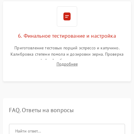
6. Финальное тестирование и настройка
Приготовление тестовых порций эспрессо и капучино.
Калибровка степени помола и дозировки зерна. Проверка
плотности кофейной таблетки, температуры напитка и
Подробнее
качества молочной пены. Контроль отсутствия посторонних
шумов и протечек.
FAQ. Ответы на вопросы