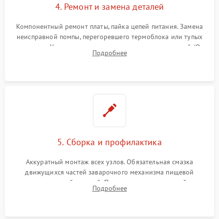
4. Ремонт и замена деталей
Компонентный ремонт платы, пайка цепей питания. Замена
неисправной помпы, перегоревшего термоблока или тупых
жерновов. Установка новых силиконовых уплотнителей (O-
Подробнее
ring) и тефлоновых трубок для надежного устранения
протечек.
5. Сборка и профилактика
Аккуратный монтаж всех узлов. Обязательная смазка
движущихся частей заварочного механизма пищевой
силиконовой смазкой. Проведение программной
Подробнее
декальцинации и очистки системы от кофейных масел.
Надежная фиксация всех соединений.