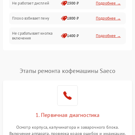
Не работает дисплей
2500 ₽
Подробнее →
Программное обеспечение
Плохо взбивает пену
1800 ₽
Подробнее →
Не срабатывает кнопка
1400 ₽
Подробнее →
включения
Запах гари при работе
1800 ₽
Подробнее →
Постоянные сбои в работе
1500 ₽
Подробнее →
Этапы ремонта кофемашины Saeco
1. Первичная диагностика
Осмотр корпуса, капучинатора и заварочного блока.
Включение аппарата, проверка кодов ошибок и индикации.