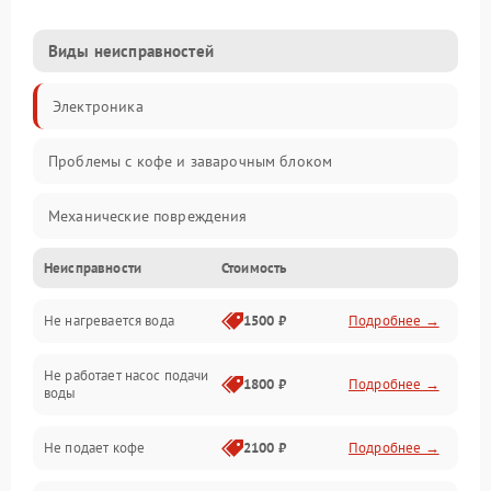
Виды неисправностей
Электроника
Проблемы с кофе и заварочным блоком
Механические повреждения
Неисправности
Стоимость
Прочие неисправности
Не нагревается вода
1500 ₽
Подробнее →
Включение и работа
Не работает насос подачи
Проблемы с водой
1800 ₽
Подробнее →
воды
Проблемы с капучинатором и паром
Не подает кофе
2100 ₽
Подробнее →
Управление и электроника