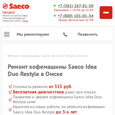
+7 (381) 267-81-50
Ежедневно, с 10:00 до 20:00
FIX-SAECO
+7 (800) 101-01-54
Ремонт устройств Saeco
Специализированный
Звонок бесплатный по РФ
cервисный центр г.
Омск
Мы ремонтируем
Позвонить
Омске
Ремонт кофемашины Saeco Idea Duo Restyle в Омске
Ремонт кофемашины Saeco Idea
Duo Restyle в Омске
от 315 руб.
Стоимость ремонта
Бесплатная диагностика
даже при отказе
Привезем и увезем кофемашину Saeco Idea Duo
Restyle сами
Гарантия на наши работы по ремонту кофемашин
до 3-х лет
Saeco Idea Duo Restyle