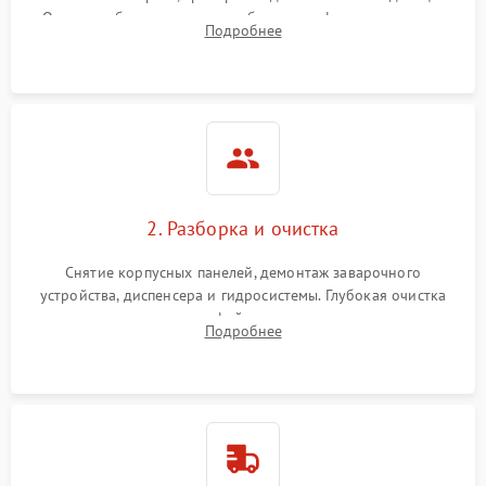
Оценка работы помпы, термоблока и кофемолки на слух.
Подробнее
Измерение температуры и давления воды для выявления
локализации поломки.
2. Разборка и очистка
Снятие корпусных панелей, демонтаж заварочного
устройства, диспенсера и гидросистемы. Глубокая очистка
внутренних узлов от кофейных масел, жмыха и накипи.
Подробнее
Промывка дренажных каналов и фильтров с использованием
специализированной химии.