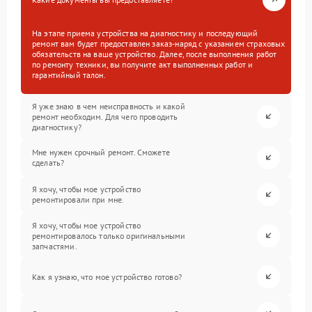
На этапе приема устройства на диагностику и последующий
ремонт вам будет предоставлен заказ-наряд с указанием страховых
обязательств на ваше устройство. Далее, после выполнения работ
по ремонту техники, вы получите акт выполненных работ и
гарантийный талон.
Я уже знаю в чем неисправность и какой
ремонт необходим. Для чего проводить
диагностику?
Мне нужен срочный ремонт. Сможете
сделать?
Я хочу, чтобы мое устройство
ремонтировали при мне.
Я хочу, чтобы мое устройство
ремонтировалось только оригинальными
запчастями.
Как я узнаю, что мое устройство готово?