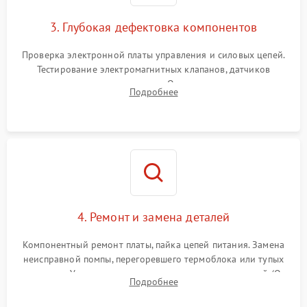
3. Глубокая дефектовка компонентов
Проверка электронной платы управления и силовых цепей.
Тестирование электромагнитных клапанов, датчиков
температуры и расходомера. Оценка степени износа
Подробнее
жерновов кофемолки, уплотнительных колец гидросистемы
и шестерней редуктора.
4. Ремонт и замена деталей
Компонентный ремонт платы, пайка цепей питания. Замена
неисправной помпы, перегоревшего термоблока или тупых
жерновов. Установка новых силиконовых уплотнителей (O-
Подробнее
ring) и тефлоновых трубок для надежного устранения
протечек.