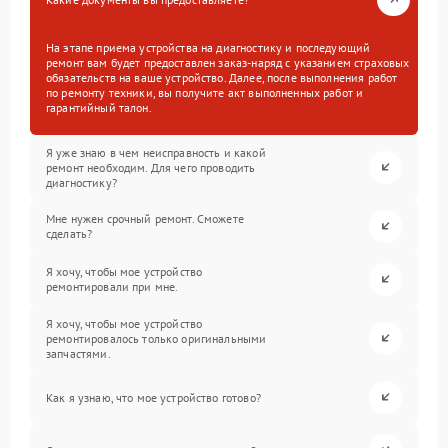
На этапе приема устройства на диагностику и последующий
ремонт вам будет предоставлен заказ-наряд с указанием страховых
обязательств на ваше устройство. Далее, после выполнения работ
по ремонту техники, вы получите акт выполненных работ и
гарантийный талон.
Я уже знаю в чем неисправность и какой
ремонт необходим. Для чего проводить
диагностику?
Мне нужен срочный ремонт. Сможете
сделать?
Я хочу, чтобы мое устройство
ремонтировали при мне.
Я хочу, чтобы мое устройство
ремонтировалось только оригинальными
запчастями.
Как я узнаю, что мое устройство готово?