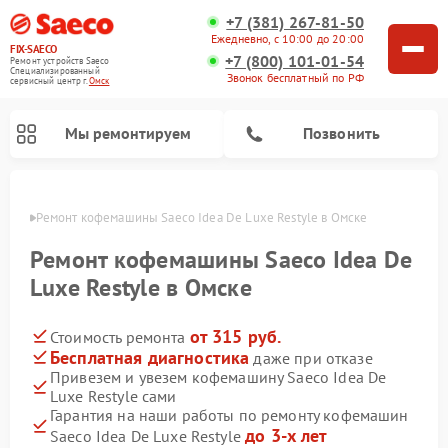
+7 (381) 267-81-50
Ежедневно, с 10:00 до 20:00
FIX-SAECO
+7 (800) 101-01-54
Ремонт устройств Saeco
Специализированный
Звонок бесплатный по РФ
cервисный центр г.
Омск
Мы ремонтируем
Позвонить
Омске
Ремонт кофемашины Saeco Idea De Luxe Restyle в Омске
Ремонт кофемашины Saeco Idea De
Luxe Restyle в Омске
от 315 руб.
Стоимость ремонта
Бесплатная диагностика
даже при отказе
Привезем и увезем кофемашину Saeco Idea De
Luxe Restyle сами
Гарантия на наши работы по ремонту кофемашин
до 3-х лет
Saeco Idea De Luxe Restyle