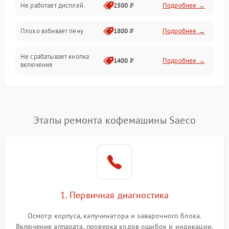
Не работает дисплей
2500 ₽
Подробнее →
Программное обеспечение
Плохо взбивает пену
1800 ₽
Подробнее →
Не срабатывает кнопка
1400 ₽
Подробнее →
включения
Запах гари при работе
1800 ₽
Подробнее →
Постоянные сбои в работе
1500 ₽
Подробнее →
Этапы ремонта кофемашины Saeco
1. Первичная диагностика
Осмотр корпуса, капучинатора и заварочного блока.
Включение аппарата, проверка кодов ошибок и индикации.