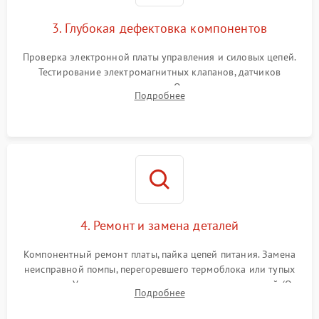
3. Глубокая дефектовка компонентов
Проверка электронной платы управления и силовых цепей.
Тестирование электромагнитных клапанов, датчиков
температуры и расходомера. Оценка степени износа
Подробнее
жерновов кофемолки, уплотнительных колец гидросистемы
и шестерней редуктора.
4. Ремонт и замена деталей
Компонентный ремонт платы, пайка цепей питания. Замена
неисправной помпы, перегоревшего термоблока или тупых
жерновов. Установка новых силиконовых уплотнителей (O-
Подробнее
ring) и тефлоновых трубок для надежного устранения
протечек.