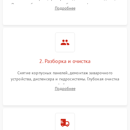
Оценка работы помпы, термоблока и кофемолки на слух.
Подробнее
Измерение температуры и давления воды для выявления
локализации поломки.
2. Разборка и очистка
Снятие корпусных панелей, демонтаж заварочного
устройства, диспенсера и гидросистемы. Глубокая очистка
внутренних узлов от кофейных масел, жмыха и накипи.
Подробнее
Промывка дренажных каналов и фильтров с использованием
специализированной химии.