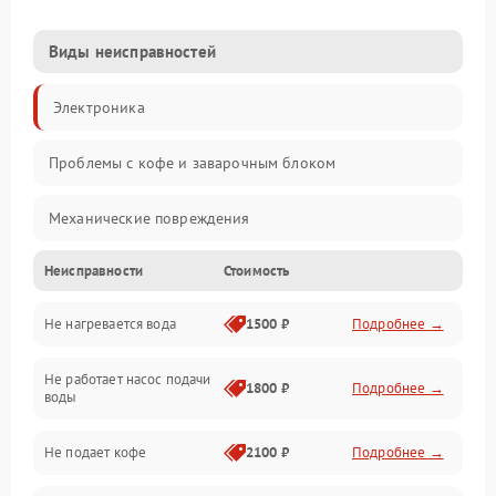
Виды неисправностей
Электроника
Проблемы с кофе и заварочным блоком
Механические повреждения
Неисправности
Стоимость
Прочие неисправности
Не нагревается вода
1500 ₽
Подробнее →
Включение и работа
Не работает насос подачи
Проблемы с водой
1800 ₽
Подробнее →
воды
Проблемы с капучинатором и паром
Не подает кофе
2100 ₽
Подробнее →
Управление и электроника